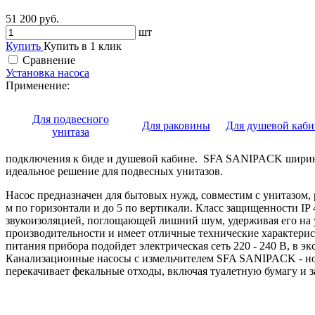
51 200 руб.
шт
Купить
Купить в 1 клик
Сравнение
Установка насоса
Применение:
Для подвесного
Для раковины
Для душевой каб
унитаза
подключения к биде и душевой кабине. SFA SANIPACK шириной
идеальное решение для подвесных унитазов.
Насос предназначен для бытовых нужд, совместим с унитазом, 
м по горизонтали и до 5 по вертикали. Класс защищенности I
звукоизоляцией, поглощающей лишний шум, удерживая его на
производительности и имеет отличные технические характери
питания прибора подойдет электрическая сеть 220 - 240 В, в э
Канализационные насосы с измельчителем SFA SANIPACK - нов
перекачивает фекальные отходы, включая туалетную бумагу и 