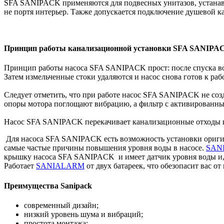
SFA SANIPACK применяются для подвесных унитазов, устанавл
не портя интерьер. Также допускается подключение душевой к
Принцип работы канализационной установки SFA SANIPA
Принцип работы насоса SFA SANIPACK прост: после спуска воды
Затем измельченные стоки удаляются и насос снова готов к раб
Следует отметить, что при работе насос SFA SANIPACK не соз
опоры мотора поглощают вибрацию, а фильтр с активированны
Насос SFA SANIPACK перекачивает канализационные отходы 
Для насоса SFA SANIPACK есть возможность установки ориги
самые частые причины повышения уровня воды в насосе.
SAN
крышку насоса SFA SANIPACK и имеет датчик уровня воды и, 
Работает
SANIALARM
от двух батареек, что обезопасит вас о
Преимущества Sanipack
современный дизайн;
низкий уровень шума и вибраций;
простота монтажа;