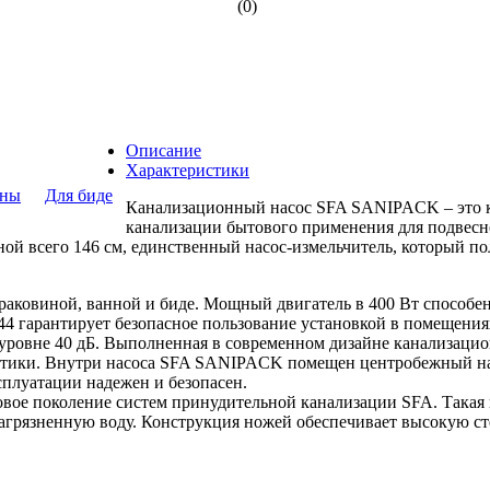
(0)
Описание
Характеристики
ины
Для биде
Канализационный насос SFA SANIPACK – это к
канализации бытового применения для подвесн
 всего 146 см, единственный насос-измельчитель, который полн
раковиной, ванной и биде. Мощный двигатель в 400 Вт способен
P 44 гарантирует безопасное пользование установкой в помещен
 уровне 40 дБ. Выполненная в современном дизайне канализац
стики. Внутри насоса SFA SANIPACK помещен центробежный насо
ксплуатации надежен и безопасен.
ое поколение систем принудительной канализации SFA. Такая к
загрязненную воду. Конструкция ножей обеспечивает высокую ст