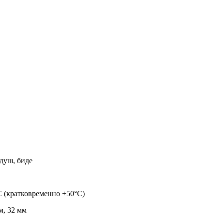
душ, биде
 (кратковременно +50°С)
м, 32 мм