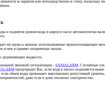
иваются за экраном или непосредственно в стену, поскольку и
абины.
CK
 и поднятия уровня воды в корпусе насос автоматически включа
оте.
дает ни шума и запахов: использованные звукопоглощающие мате
м углем устраняет неприятные запахи.
и загрязняющие жидкости.
нальной звуковой сигнализации -
SANIALARM
. Случайные отк
IALARM
предупредит Вас, если вода в насосе поднимется выше
если объем воды превышает максимально допустимый уровень, 
т неприятностей, даже если в доме отключат электричество.