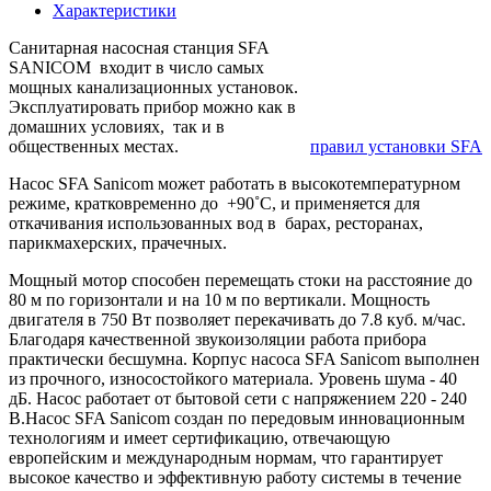
Характеристики
Санитарная насосная станция SFA
SANICOM входит в число самых
мощных канализационных установок.
Эксплуатировать прибор можно как в
домашних условиях, так и в
общественных местах.
правил установки SFA
Насос SFA Sanicom может работать в высокотемпературном
режиме, кратковременно до +90˚С, и применяется для
откачивания использованных вод в барах, ресторанах,
парикмахерских, прачечных.
Мощный мотор способен перемещать стоки на расстояние до
80 м по горизонтали и на 10 м по вертикали. Мощность
двигателя в 750 Вт позволяет перекачивать до 7.8 куб. м/час.
Благодаря качественной звукоизоляции работа прибора
практически бесшумна. Корпус насоса SFA Sanicom выполнен
из прочного, износостойкого материала. Уровень шума - 40
дБ. Насос работает от бытовой сети с напряжением 220 - 240
В.Насос SFA Sanicom создан по передовым инновационным
технологиям и имеет сертификацию, отвечающую
европейским и международным нормам, что гарантирует
высокое качество и эффективную работу системы в течение