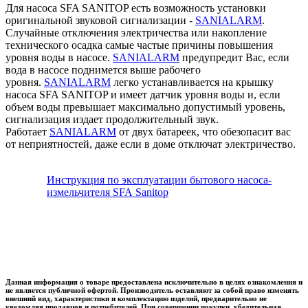
Для насоса SFA SANITOP есть возможность установки
оригинальной звуковой сигнализации -
SANIALARM
.
Случайные отключения электричества или накопление
технического осадка самые частые причины повышения
уровня воды в насосе.
SANIALARM
предупредит Вас, если
вода в насосе поднимется выше рабочего
уровня.
SANIALARM
легко устанавливается на крышку
насоса SFA SANITOP и имеет датчик уровня воды и, если
объем воды превышает максимально допустимый уровень,
сигнализация издает продолжительный звук.
Работает
SANIALARM
от двух батареек, что обезопасит вас
от неприятностей, даже если в доме отключат электричество.
Инструкция по эксплуатации бытового насоса-
измельчителя SFA Sanitop
Данная информация о товаре предоставлена исключительно в целях ознакомления и
не является публичной офертой. Производитель оставляют за собой право изменять
внешний вид, характеристики и комплектацию изделий, предварительно не
уведомляя продавцов и потребителей. При совершении покупки, убедительная