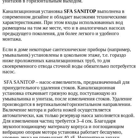
унитазов в горизонтальным выходом.
Канализационная установка
SFA SANITOP
выполнена в
современном дизайне и обладает высокими техническими
характеристиками. При этом входы использованных вод
размещены на том же месте, что и в аналогичных насосах
предыдущего поколения, для более легкого и удобного
монтажа.
Если в доме некоторые сантехнические приборы (например,
умывальник) установлены в цокольном этаже, т.е. гораздо
ниже проложенных канализационных труб, то для
своевременного отвода сточной воды обязательно потребуется
насос.
SFA SANITOP – насос-измельчитель, предназначенный для
принудительного удаления стоков. Канализационная
установка откачивает грязную воду, поступающую из
умывальника и унитаза, после измельчения стоков. Удаление
производится в вертикальном/горизонтальном направлении.
Включение мотора и работа ножей осуществляется
автоматически, как только резервуар наоса заполняется водой.
Для измельчения частиц требуется 3–4 сек. Благодаря
звукопоглощающему материалу корпуса и поглощающим
вибрацию опорам мотора установка работает бесшумно,
уровень звука не превышает 40 дБ. Неприятные запахи